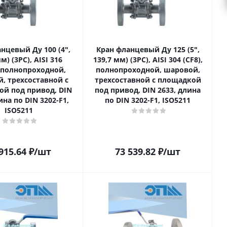
нцевый Ду 100 (4ʺ,
Кран фланцевый Ду 125 (5ʺ,
м) (3PC), AISI 316
139,7 мм) (3PC), AISI 304 (CF8),
, полнопроходной,
полнопроходной, шаровой,
, трехсоставной с
трехсоставной с площадкой
й под привод, DIN
под привод, DIN 2633, длина
ина по DIN 3202-F1,
по DIN 3202-F1, ISO5211
ISO5211
915.64
₽
/шт
73 539.82
₽
/шт