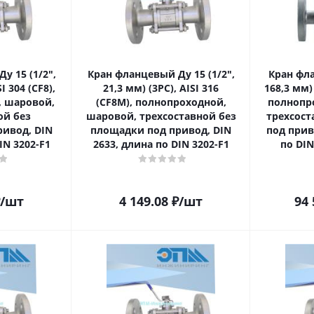
у 15 (1/2ʺ,
Кран фланцевый Ду 15 (1/2ʺ,
Кран фла
I 304 (CF8),
21,3 мм) (3PC), AISI 316
168,3 мм) 
, шаровой,
(CF8M), полнопроходной,
полнопр
ой без
шаровой, трехсоставной без
трехсост
ивод, DIN
площадки под привод, DIN
под прив
IN 3202-F1
2633, длина по DIN 3202-F1
по DIN
/шт
4 149.08
₽
/шт
94 