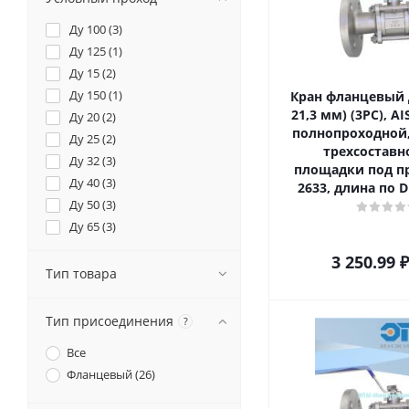
Ду 100 (
3
)
Ду 125 (
1
)
Ду 15 (
2
)
Ду 150 (
1
)
Кран фланцевый Д
21,3 мм) (3PC), AIS
Ду 20 (
2
)
полнопроходной
Ду 25 (
2
)
трехсоставн
Ду 32 (
3
)
площадки под пр
Ду 40 (
3
)
2633, длина по D
Ду 50 (
3
)
Ду 65 (
3
)
Ду 80 (
3
)
3 250.99
₽
Тип товара
Тип присоединения
?
Все
Фланцевый (
26
)