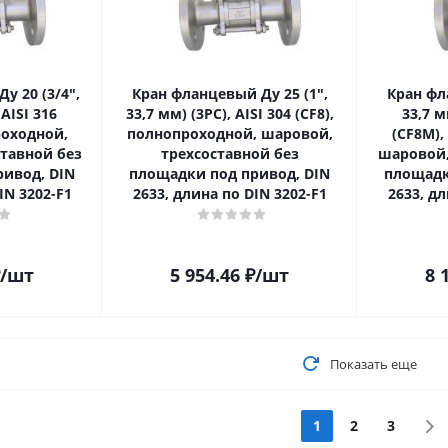
у 20 (3/4ʺ,
Кран фланцевый Ду 25 (1ʺ,
Кран фл
 AISI 316
33,7 мм) (3PC), AISI 304 (CF8),
33,7 м
роходной,
полнопроходной, шаровой,
(CF8M)
тавной без
трехсоставной без
шаровой,
ивод, DIN
площадки под привод, DIN
площадк
IN 3202-F1
2633, длина по DIN 3202-F1
2633, дл
/шт
5 954.46
₽
/шт
8 
Показать еще
1
2
3