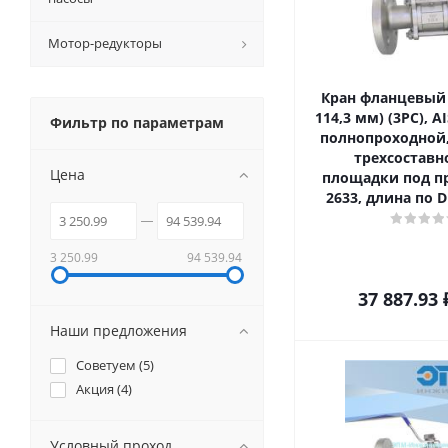
Мотор-редукторы
Кран фланцевый Д
114,3 мм) (3PC), AI
Фильтр по параметрам
полнопроходной
трехсоставн
Цена
площадки под пр
2633, длина по D
3 250.99
94 539.94
37 887.93
Наши предложения
Советуем (
5
)
Акция (
4
)
Условный проход