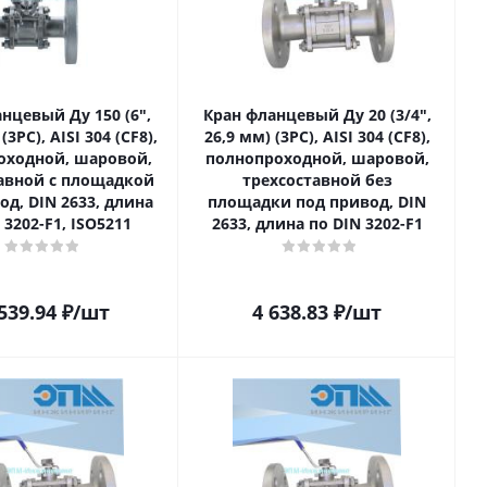
нцевый Ду 150 (6ʺ,
Кран фланцевый Ду 20 (3/4ʺ,
(3PC), AISI 304 (CF8),
26,9 мм) (3PC), AISI 304 (CF8),
оходной, шаровой,
полнопроходной, шаровой,
авной с площадкой
трехсоставной без
од, DIN 2633, длина
площадки под привод, DIN
 3202-F1, ISO5211
2633, длина по DIN 3202-F1
539.94
₽
/шт
4 638.83
₽
/шт