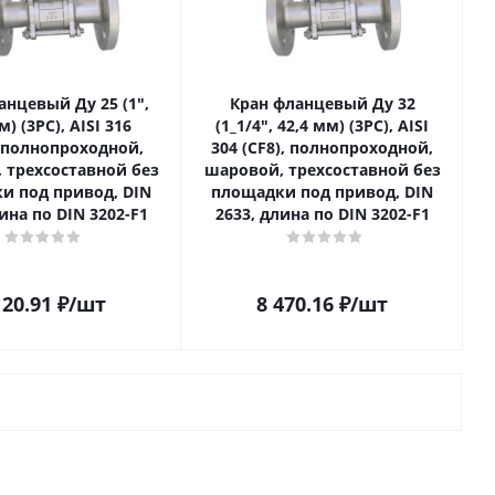
анцевый Ду 25 (1ʺ,
Кран фланцевый Ду 32
м) (3PC), AISI 316
(1_1/4ʺ, 42,4 мм) (3PC), AISI
, полнопроходной,
304 (CF8), полнопроходной,
 трехсоставной без
шаровой, трехсоставной без
и под привод, DIN
площадки под привод, DIN
ина по DIN 3202-F1
2633, длина по DIN 3202-F1
120.91
₽
/шт
8 470.16
₽
/шт