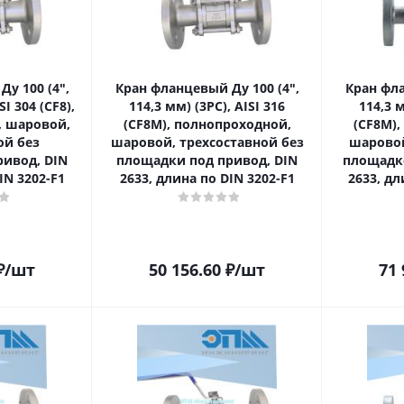
у 100 (4ʺ,
Кран фланцевый Ду 100 (4ʺ,
Кран фла
SI 304 (CF8),
114,3 мм) (3PC), AISI 316
114,3 м
, шаровой,
(CF8М), полнопроходной,
(CF8М)
ой без
шаровой, трехсоставной без
шаровой
ивод, DIN
площадки под привод, DIN
площадко
IN 3202-F1
2633, длина по DIN 3202-F1
2633, дл
₽
/шт
50 156.60
₽
/шт
71 