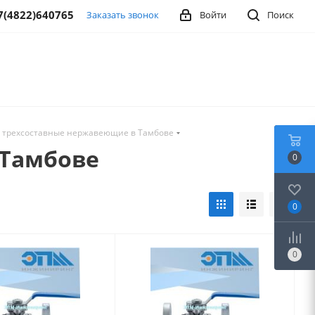
7(4822)640765
Заказать звонок
Войти
Поиск
 трехсоставные нержавеющие в Тамбове
 Тамбове
0
0
0