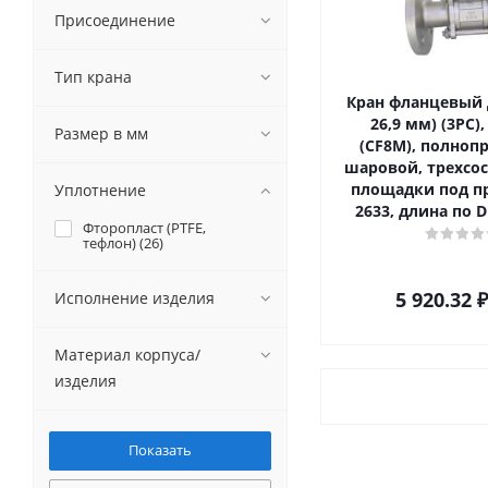
Присоединение
Тип крана
Кран фланцевый Д
26,9 мм) (3PC),
Размер в мм
(CF8M), полноп
шаровой, трехсос
площадки под пр
Уплотнение
2633, длина по D
Фторопласт (PTFE,
тефлон) (
26
)
5 920.32
₽
Исполнение изделия
Материал корпуса/
изделия