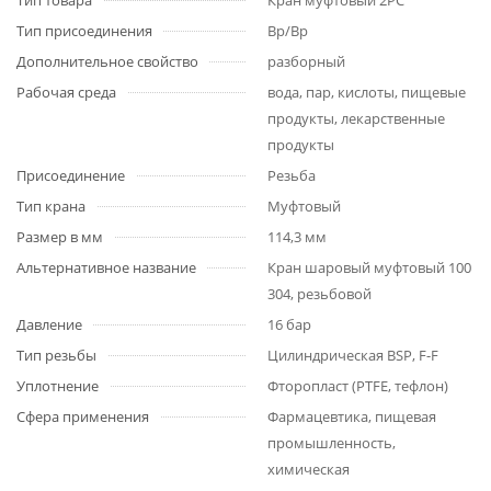
Тип товара
Кран муфтовый 2PC
Тип присоединения
Вр/Вр
Дополнительное свойство
разборный
Рабочая среда
вода, пар, кислоты, пищевые
продукты, лекарственные
продукты
Присоединение
Резьба
Тип крана
Муфтовый
Размер в мм
114,3 мм
Альтернативное название
Кран шаровый муфтовый 100
304, резьбовой
Давление
16 бар
Тип резьбы
Цилиндрическая BSP, F-F
Уплотнение
Фторопласт (PTFE, тефлон)
Сфера применения
Фармацевтика, пищевая
промышленность,
химическая