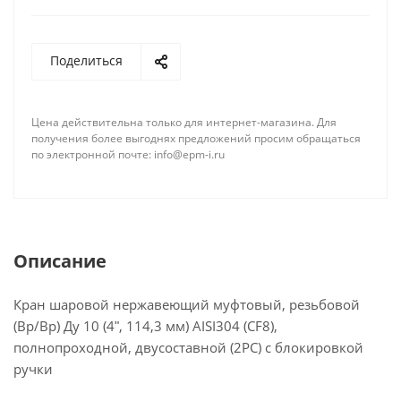
позволяет использовать кран в системах с
высоким давлением.
Поделиться
Шаровой кран является надёжным и долговечным
запорным устройством, которое широко
Цена действительна только для интернет-магазина. Для
применяется в различных отраслях
получения более выгоднях предложений просим обращаться
промышленности и строительства. Он
по электронной почте: info@epm-i.ru
применяется для перекрытия потока рабочей
среды, такой как вода, газ, нефтепродукты и
другие неагрессивные жидкости. Благодаря своей
конструкции и материалам изготовления кран
обладает высокой устойчивостью к коррозии и
Описание
агрессивным средам, что делает его надёжным и
долговечным запорным устройством.
Кран шаровой нержавеющий муфтовый, резьбовой
(Вр/Вр) Ду 10 (4ʺ, 114,3 мм) AISI304 (CF8),
полнопроходной, двусоставной (2PC) с блокировкой
ручки