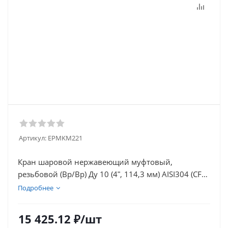
Артикул:
EPMKM221
Кран шаровой нержавеющий муфтовый,
резьбовой (Вр/Вр) Ду 10 (4ʺ, 114,3 мм) AISI304 (CF8),
полнопроходной, двусоставной (2PC) с
Подробнее
блокировкой ручки
15 425.12
₽
/шт
Кран шаровой муфтовый, резьбовой (Вр/Вр)