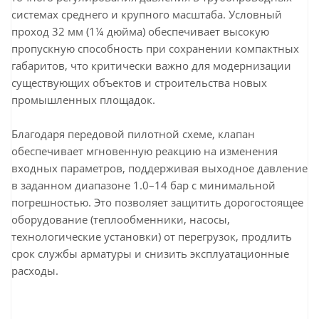
Параметр
Значение
системах среднего и крупного масштаба. Условный
Модель
GP 2000EN
проход 32 мм (1¼ дюйма) обеспечивает высокую
Бренд
AYVAZ (Турция)
пропускную способность при сохранении компактных
DN
32 мм (1¼")
габаритов, что критически важно для модернизации
PN
25 бар
существующих объектов и строительства новых
1.0–14 бар (плавная, с
промышленных площадок.
Регулировка
механической фиксацией)
Пилотное (внутренний отбор /
Благодаря передовой пилотной схеме, клапан
Тип управления
внешний отбор / дистанционное
обеспечивает мгновенную реакцию на изменения
— опция)
входных параметров, поддерживая выходное давление
Вода, насыщенный пар (до
в заданном диапазоне 1.0–14 бар с минимальной
Рабочие среды
+220°C), сжатый воздух, азот,
погрешностью. Это позволяет защитить дорогостоящее
аргон, инертные газы
оборудование (теплообменники, насосы,
Высокопрочный чугун с
технологические установки) от перегрузок, продлить
Корпус
эпоксидным покрытием /
срок службы арматуры и снизить эксплуатационные
углеродистая сталь (по спецзаказу)
расходы.
Нержавеющая сталь AISI 304/316,
Золотник/седло
упрочненная поверхность