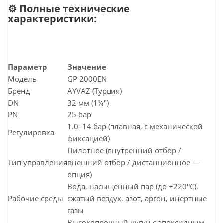
Графит / EPDM / FKM (выбор по
⚙️ Полные технические
Уплотнения
температуре и химической
характеристики:
совместимости)
Фланцевое по EN1092-1 PN25 /
Присоединение
ГОСТ 33259 / ANSI B16.5 (по
запросу)
Параметр
Значение
Температура
Модель
GP 2000EN
-10…+220°C
среды
Бренд
AYVAZ (Турция)
Класс
Класс A (нулевая утечка) по ISO
DN
32 мм (1¼")
герметичности
5208
PN
25 бар
Стандарты
ISO 9001, ISO 14001, CE, PED
1.0–14 бар (плавная, с механической
Регулировка
качества
2014/68/EU, ТР ТС 032/2013
фиксацией)
Пилотное (внутренний отбор /
Тип управления
внешний отбор / дистанционное —
опция)
✅ Преимущества для
Вода, насыщенный пар (до +220°C),
промышленных заказчиков:
Рабочие среды
сжатый воздух, азот, аргон, инертные
газы
Высокопрочный чугун с эпоксидным