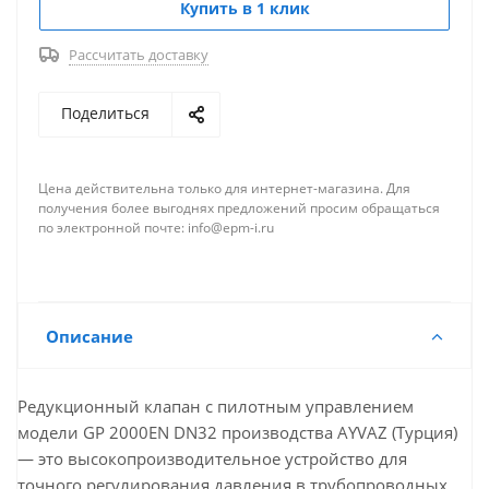
существующих объектов и строительства новых
Купить в 1 клик
промышленных площадок.
Рассчитать доставку
Благодаря передовой пилотной схеме, клапан
обеспечивает мгновенную реакцию на изменения
Поделиться
входных параметров, поддерживая выходное
давление в заданном диапазоне 1.0–14 бар с
минимальной погрешностью. Это позволяет
Цена действительна только для интернет-магазина. Для
защитить дорогостоящее оборудование
получения более выгоднях предложений просим обращаться
по электронной почте: info@epm-i.ru
(теплообменники, насосы, технологические
установки) от перегрузок, продлить срок службы
арматуры и снизить эксплуатационные расходы.
Описание
⚙️ Полные технические
характеристики:
Редукционный клапан с пилотным управлением
модели GP 2000EN DN32 производства AYVAZ (Турция)
— это высокопроизводительное устройство для
точного регулирования давления в трубопроводных