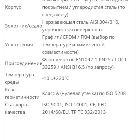
Корпус
покрытием / углеродистая сталь (по
спецзаказу)
Нержавеющая сталь AISI 304/316,
Золотник/седло
упрочненная поверхность
Графит / EPDM / FKM (выбор по
Уплотнения
температуре и химической
совместимости)
Фланцевое по EN1092-1 PN25 / ГОСТ
Присоединение
33259 / ANSI B16.5 (по запросу)
Температура
-10…+220°C
среды
Класс
Класс A (нулевая утечка) по ISO 5208
герметичности
Стандарты
ISO 9001, ISO 14001, CE, PED
качества
2014/68/EU, ТР ТС 032/2013