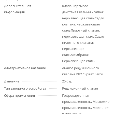
Дополнительная
Клапан прямого
информация
действия.Главный клапан:
нержавеющая стальСедло
клапана: нержавеющая
стальПилотный клапан:
нержавеющая стальСедло
пилотного клапана:
нержавеющая
стальМембрана:
нержавеющая сталь
Альтернативное название
Аналог редукционного
клапана DP27 Spirax Sarco
Давление
25 бар
Тип запорного устройства
Редукционный клапан
Сфера применения
Гофрокартонная
промышленность, Масложиров
промышленность, Молочная от
и индустрия