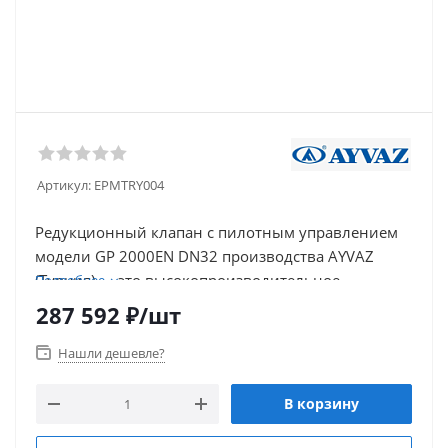
Артикул:
EPMTRY004
Редукционный клапан с пилотным управлением
модели GP 2000EN DN32 производства AYVAZ
(Турция) — это высокопроизводительное
Подробнее
устройство для точного регулирования давления
287 592
₽
/шт
в трубопроводных системах среднего и крупного
масштаба. Условный проход 32 мм (1¼ дюйма)
Нашли дешевле?
обеспечивает высокую пропускную способность
при сохранении компактных габаритов, что
В корзину
критически важно для модернизации