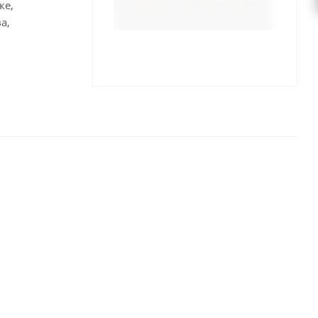
ке,
а,