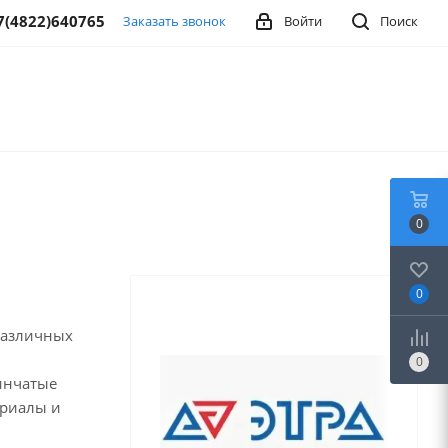
7(4822)640765
Заказать звонок
Войти
Поиск
0
0
различных
0
инчатые
ериалы и