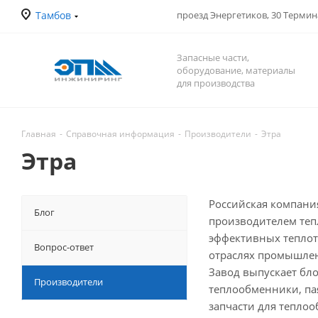
Тамбов
проезд Энергетиков, 30 Терми
Запасные части,
оборудование, материалы
для производства
Главная
-
Справочная информация
-
Производители
-
Этра
Этра
Российская компани
Блог
производителем теп
эффективных теплот
Вопрос-ответ
отраслях промышле
Завод выпускает бл
Производители
теплообменники, па
запчасти для тепло