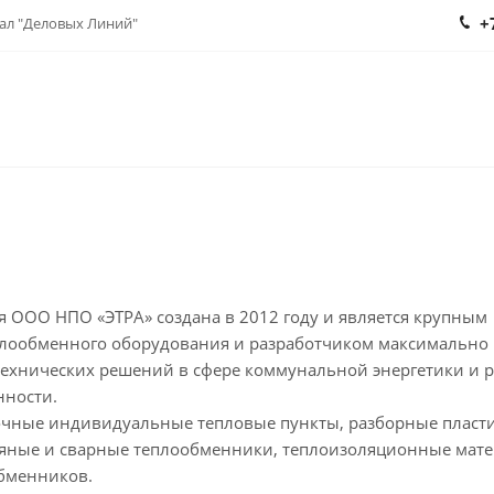
+
нал "Деловых Линий"
я ООО НПО «ЭТРА» создана в 2012 году и является крупным
лообменного оборудования и разработчиком максимально
ехнических решений в сфере коммунальной энергетики и 
нности.
очные индивидуальные тепловые пункты, разборные пласт
яные и сварные теплообменники, теплоизоляционные мат
обменников.